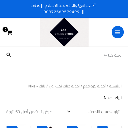
خطي
أطلب الآن! والدفع عند الاستلام || هاتف
لى
00972569579499
||
تم
لمحتوى
الفرز
حسب
الأح
البحث
ابحث هنا ⇐
الرئيسية
/
أحذية كرة قدم
/
احذية حبات نخب اول
/ نايك - Nike
نايك - Nike
عرض 1–9 من أصل 69 نتيجة