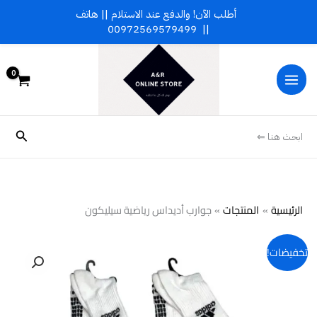
خطي
أطلب الآن! والدفع عند الاستلام || هاتف
لى
00972569579499
||
لمحتوى
البحث
ابحث هنا ⇐
الرئيسية
المنتجات
جوارب أديداس رياضية سيليكون
كمية
تخفيضات!
جوارب
أديداس
رياضية