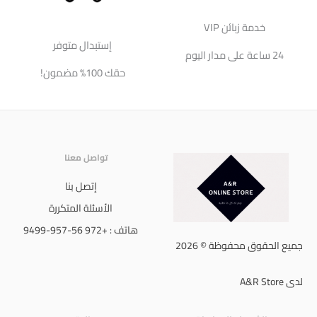
خدمة زبائن VIP
إستبدال متوفر
24 ساعة على مدار اليوم
حقك 100% مضمون!
تواصل معنا
إتصل بنا
الأسئلة المتكررة
هاتف : +972 56-957-9499
جميع الحقوق محفوظة © 2026
لدى A&R Store