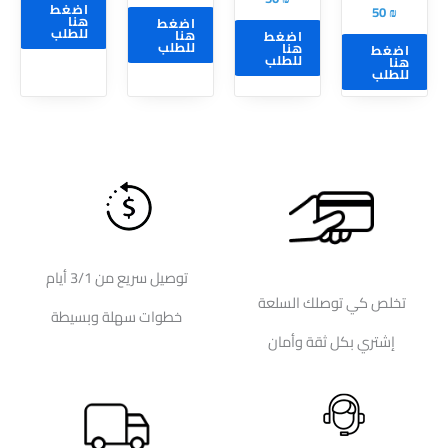
اختيار
اختيار
اضغط
50
₪
هنا
اضغط
الخيارات
الخيارات
للطلب
هنا
اضغط
للطلب
هنا
اضغط
على
على
للطلب
هنا
للطلب
صفحة
صفحة
المنتج
المنتج
توصيل سريع من 3/1 أيام
تخلص كي توصلك السلعة
خطوات سهلة وبسيطة
إشتري بكل ثقة وأمان