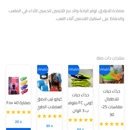
مضادة للانزلاق، توفر الراحة والدعم اللازمين لتحسين الأداء في الملعب
والحفاظ على استقرار القدمين أثناء اللعب.
منتجات ذات صلة
هناك
هناك
تخفيضات!
تخفيضات!
تخفيضات!
العديد
العديد
من
من
حذاء حبات
الأشكال
الأشكال
حذاء حبات
للاطفال
كينزو تيب لاصق
المختلفة
المختلفة
كوبي FC متوفر
صفارة Fox 40
مقاسات 25-
العضلات الطبي
لهذا
لهذا
ب 3 الوان
30
المنتج.
المنتج.
20
₪
يمكن
يمكن
30
₪
50
₪