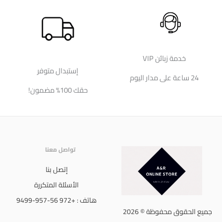
خدمة زبائن VIP
إستبدال متوفر
24 ساعة على مدار اليوم
حقك 100% مضمون!
تواصل معنا
إتصل بنا
الأسئلة المتكررة
هاتف : +972 56-957-9499
جميع الحقوق محفوظة © 2026