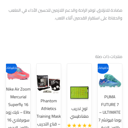
مضادة للانزلاق، توفر الراحة والدعم اللازمين لتحسين الأداء في الملعب
والحفاظ على استقرار القدمين أثناء اللعب.
منتجات ذات صلة
هناك
هناك
تخفيضات!
تخفيضات!
العديد
العديد
من
من
Nike Air Zoom
الأشكال
الأشكال
Mercurial
PUMA
المختلفة
المختلفة
Phantom
Superfly 16
FUTURE 7
لهذا
لهذا
لوح تدريب
Athletics
ULTIMATE –
Elite – نايك زوم
المنتج.
المنتج.
مغناطيسي
Training Mask
بوما فيوتشر 7
سوبرفلاي 16
يمكن
يمكن
– قناع التدريب
باللون الازرق
باللون الاحمر