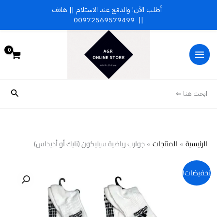
خطي
أطلب الآن! والدفع عند الاستلام || هاتف
لى
00972569579499
||
لمحتوى
البحث
ابحث هنا ⇐
الرئيسية
المنتجات
جوارب رياضية سيليكون (نايك أو أديداس)
تخفيضات!