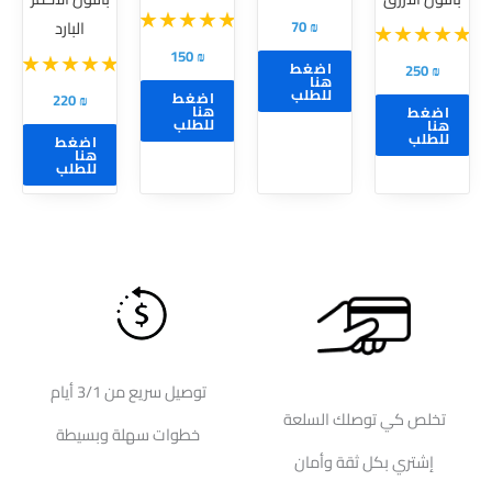
اختيار
اختيار
70
₪
البارد
الخيارات
الخيارات
150
₪
على
على
اضغط
250
₪
هنا
صفحة
صفحة
للطلب
اضغط
220
₪
هنا
اضغط
المنتج
المنتج
للطلب
هنا
للطلب
اضغط
هنا
للطلب
توصيل سريع من 3/1 أيام
تخلص كي توصلك السلعة
خطوات سهلة وبسيطة
إشتري بكل ثقة وأمان