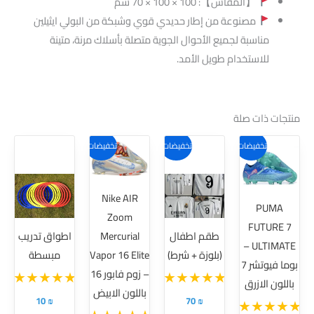
【المقاس】: 100 × 100 × 70 سم
مصنوعة من إطار حديدي قوي وشبكة من البولي ايثيلين
مناسبة لجميع الأحوال الجوية متصلة بأسلاك مرنة، متينة
للاستخدام طويل الأمد.
منتجات ذات صلة
هناك
هناك
هناك
تخفيضات!
تخفيضات!
تخفيضات!
العديد
العديد
العديد
من
من
من
Nike AIR
الأشكال
الأشكال
الأشكال
PUMA
Zoom
المختلفة
المختلفة
المختلفة
FUTURE 7
طقم اطفال
Mercurial
اطواق تدريب
لهذا
لهذا
لهذا
ULTIMATE –
(بلوزة + شرط)
Vapor 16 Elite
مبسطة
المنتج.
المنتج.
المنتج.
بوما فيوتشر 7
– زوم فابور 16
يمكن
يمكن
يمكن
باللون الازرق
باللون الابيض
اختيار
اختيار
اختيار
10
₪
70
₪