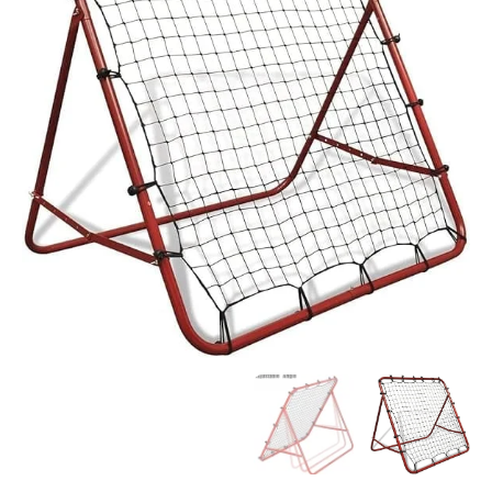
لارتداد
كرة
القدم
بزوايا
قابلة
للتعديل