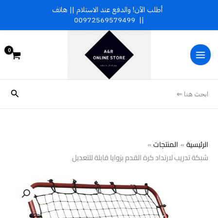
خطي
أطلب الآن! والدفع عند الاستلام || هاتف
لى
00972569579499
||
لمحتوى
البحث
ابحث هنا ⇐
الرئيسية
المنتجات
شبكة تدريب لارتداد كرة القدم بزوايا قابلة للتعديل
كمية
شبكة
تدريب