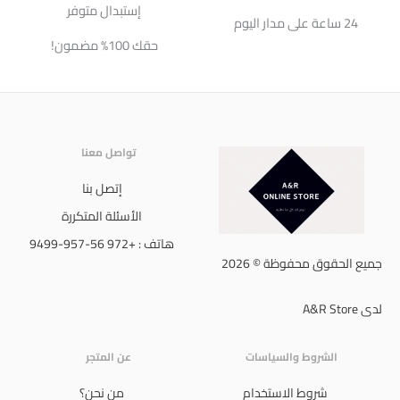
إستبدال متوفر
24 ساعة على مدار اليوم
حقك 100% مضمون!
تواصل معنا
إتصل بنا
الأسئلة المتكررة
هاتف : +972 56-957-9499
جميع الحقوق محفوظة © 2026
لدى A&R Store
الشروط والسياسات
عن المتجر
شروط الاستخدام
من نحن؟