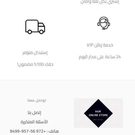
إشتري بكل ثقة وأمان
خدمة زبائن VIP
إستبدال متوفر
24 ساعة على مدار اليوم
حقك 100% مضمون!
تواصل معنا
إتصل بنا
الأسئلة المتكررة
هاتف : +972 56-957-9499