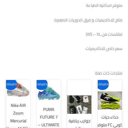
متوفر امكانية الطباعة
متاح للاكاديميات و فرق الدوريات الصغيرة
مقاسات من 3XS – XL
سعر خاص للاكاديميات
منتجات ذات صلة
هناك
هناك
هناك
هناك
تخفيضات!
تخفيضات!
تخفيضات!
العديد
العديد
العديد
العديد
من
من
من
من
Nike AIR
الأشكال
الأشكال
الأشكال
الأشكال
PUMA
Zoom
المختلفة
المختلفة
المختلفة
المختلفة
حذاء حبات
FUTURE 7
جوارب رياضية
Mercurial
لهذا
لهذا
لهذا
لهذا
كوبي FC متوفر
ULTIMATE –