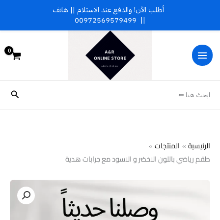
خطي
أطلب الآن! والدفع عند الاستلام || هاتف
لى
00972569579499
||
لمحتوى
البحث
ابحث هنا ⇐
الرئيسية
المنتجات
طقم رياضي باللون الاخضر و الاسود مع جرابات هدية
كمية
طقم
رياضي