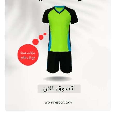
باللون
الاخضر
و
الاسود
مع
جرابات
هدية