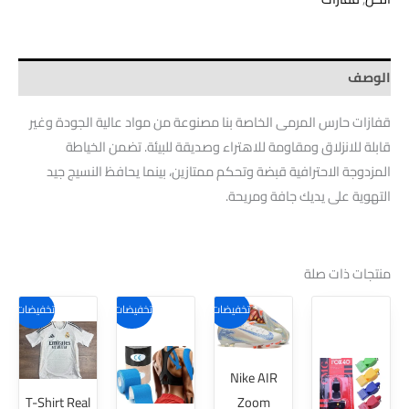
الوصف
قفازات حارس المرمى الخاصة بنا مصنوعة من مواد عالية الجودة وغير
قابلة للانزلاق ومقاومة للاهتراء وصديقة للبيئة. تضمن الخياطة
المزدوجة الاحترافية قبضة وتحكم ممتازين، بينما يحافظ النسيج جيد
التهوية على يديك جافة ومريحة.
منتجات ذات صلة
هناك
هناك
تخفيضات!
تخفيضات!
تخفيضات!
العديد
العديد
من
من
Nike AIR
الأشكال
الأشكال
T-Shirt Real
Zoom
المختلفة
المختلفة