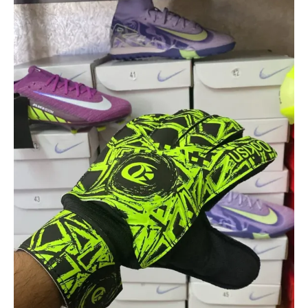
مرمى
كرة
القدم
مع
عظم
لون
اخضر
فقط
كما
بالصورة