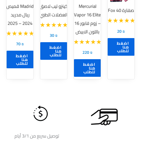
Mercurial
كينزو تيب لاصق
Madrid قميص
لهذا
لهذا
صفارة Fox 40
Vapor 16 Elite
العضلات الطبي
ريال مدريد
المنتج.
المنتج.
– زوم فابور 16
2024 – 2025
يمكن
يمكن
20
₪
باللون الابيض
اختيار
اختيار
30
₪
الخيارات
الخيارات
اضغط
70
₪
هنا
اضغط
على
على
للطلب
هنا
220
₪
للطلب
اضغط
صفحة
صفحة
هنا
للطلب
اضغط
المنتج
المنتج
هنا
للطلب
توصيل سريع من 3/1 أيام