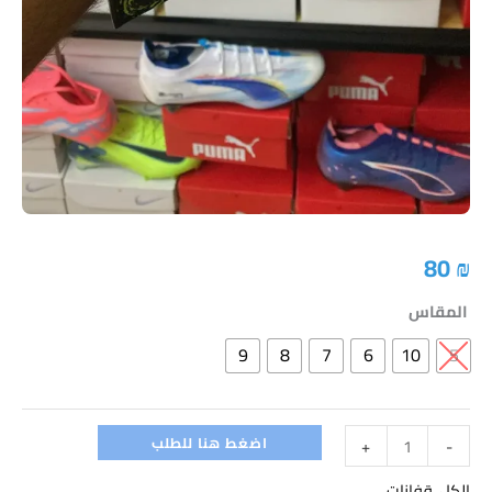
80
₪
المقاس
9
8
7
6
10
5
اضغط هنا للطلب
+
-
الكل
,
قفازات