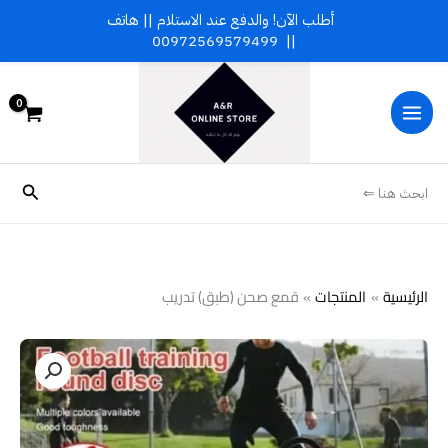
خطي
أطلب الآن! والدفع عند الاستلام || هاتف
لى
00972569579499
||
لمحتوى
البحث
ابحث هنا ⇐
الرئيسية
المنتجات
قمع صحن (طبق) تدريب
كمية
قمع
صحن
(طبق)