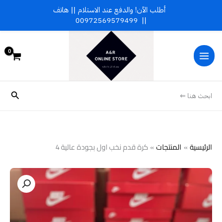
خطي
أطلب الآن! والدفع عند الاستلام || هاتف
لى
00972569579499
||
لمحتوى
البحث
ابحث هنا ⇐
الرئيسية
المنتجات
كرة قدم نخب اول بجودة عالية 4