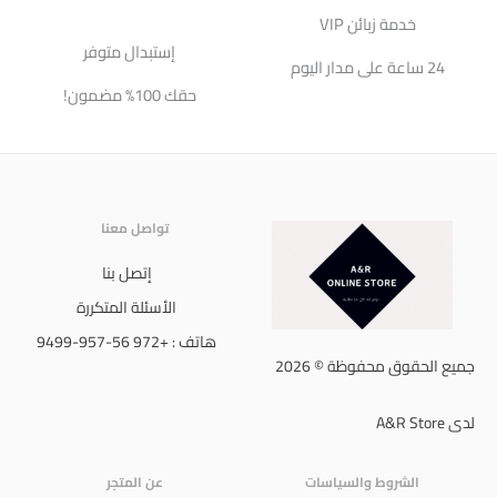
خدمة زبائن VIP
إستبدال متوفر
24 ساعة على مدار اليوم
حقك 100% مضمون!
تواصل معنا
إتصل بنا
الأسئلة المتكررة
هاتف : +972 56-957-9499
جميع الحقوق محفوظة © 2026
لدى A&R Store
الشروط والسياسات
عن المتجر