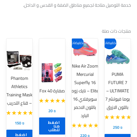
خدمة التوصيل متاحة لجميع مناطق الضفة و القدس و الداخل.
منتجات ذات صلة
هناك
هناك
تخفيضات!
تخفيضات!
العديد
العديد
من
من
Nike Air Zoom
الأشكال
الأشكال
Mercurial
PUMA
المختلفة
المختلفة
Phantom
Superfly 16
FUTURE 7
لهذا
لهذا
Athletics
ULTIMATE –
Elite – نايك زوم
صفارة Fox 40
المنتج.
المنتج.
Training Mask
بوما فيوتشر 7
سوبرفلاي 16
يمكن
يمكن
– قناع التدريب
باللون الازرق
باللون الاحمر
اختيار
اختيار
20
₪
البارد
الخيارات
الخيارات
اضغط
150
₪
على
على
هنا
250
₪
للطلب
صفحة
صفحة
اضغط
220
₪