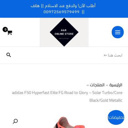
خطي
أطلب الآن! والدفع عند الاستلام || هاتف
لى
00972569579499
||
لمحتوى
البحث
ابحث هنا ⇐
الرئيسية
المنتجات
adidas F50 Hyperfast Elite FG Road to Glory – Solar Turbo/Core
Black/Gold Metallic
كمية
تخفيضات!
adidas