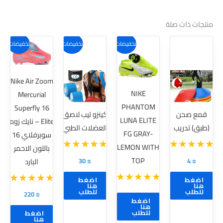
منتجات ذات صلة
هناك
تخفيضات!
تخفيضات!
تخفيضات!
العديد
من
Nike Air Zoom
الأشكال
NIKE
Mercurial
المختلفة
PHANTOM
Superfly 16
لهذا
قمع صحن
كينزو تيب لاصق
LUNA ELITE
Elite – نايك زوم
المنتج.
(طبق) تدريب
العضلات الطبي
FG GRAY-
سوبرفلاي 16
يمكن
LEMON WITH
باللون الاحمر
اختيار
TOP
30
₪
4
₪
البارد
الخيارات
على
اضغط
اضغط
هنا
هنا
صفحة
للطلب
للطلب
220
₪
اضغط
المنتج
هنا
للطلب
اضغط
هنا