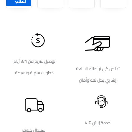
للطلب
توصيل سريع من 3/1 أيام
تخلص كي توصلك السلعة
خطوات سهلة وبسيطة
إشتري بكل ثقة وأمان
خدمة زبائن VIP
إستبدال متوفر