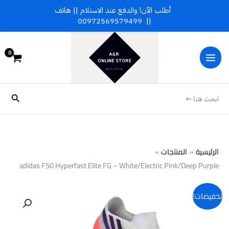
خطي
أطلب الآن! والدفع عند الاستلام || هاتف
لى
00972569579499
||
لمحتوى
البحث
ابحث هنا ⇐
الرئيسية
المنتجات
adidas F50 Hyperfast Elite FG – White/Electric Pink/Deep Purple
كمية
تخفيضات!
adidas
F50