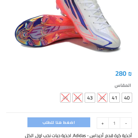
Hyperfast
Elite
FG
-
White/Electric
Pink/Deep
Purple
280
₪
المقاس
45
44
43
42
41
40
اضغط هنا للطلب
+
-
أحذية كرة قدم
,
أديداس - Adidas
,
احذية حبات نخب اول
,
الكل