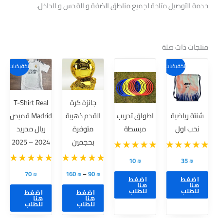
خدمة التوصيل متاحة لجميع مناطق الضفة و القدس و الداخل.
منتجات ذات صلة
نطاق
هناك
هناك
تخفيضات!
تخفيضات!
السعر:
العديد
العديد
من
من
من
خلال
جائزة كرة
T-Shirt Real
الأشكال
الأشكال
شنتة رياضية
اطواق تدريب
القدم ذهبية
Madrid قميص
المختلفة
المختلفة
نخب اول
مبسطة
متوفرة
ريال مدريد
لهذا
لهذا
بحجمين
2024 – 2025
المنتج.
المنتج.
يمكن
يمكن
10
₪
35
₪
اختيار
اختيار
70
₪
160
₪
–
90
₪
اضغط
اضغط
الخيارات
الخيارات
هنا
هنا
للطلب
للطلب
اضغط
اضغط
على
على
هنا
هنا
للطلب
للطلب
صفحة
صفحة