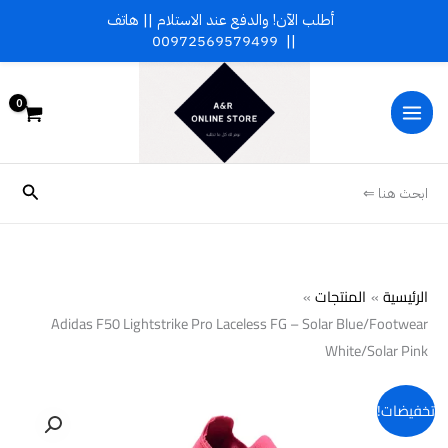
خطي
أطلب الآن! والدفع عند الاستلام || هاتف
لى
00972569579499
||
لمحتوى
البحث
ابحث هنا ⇐
الرئيسية
المنتجات
Adidas F50 Lightstrike Pro Laceless FG – Solar Blue/Footwear
White/Solar Pink
كمية
تخفيضات!
Adidas