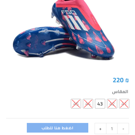
F50
Lightstrike
Pro
Laceless
FG
-
Solar
Blue/Footwear
White/Solar
Pink
220
₪
المقاس
45
44
43
42
41
اضغط هنا للطلب
+
-