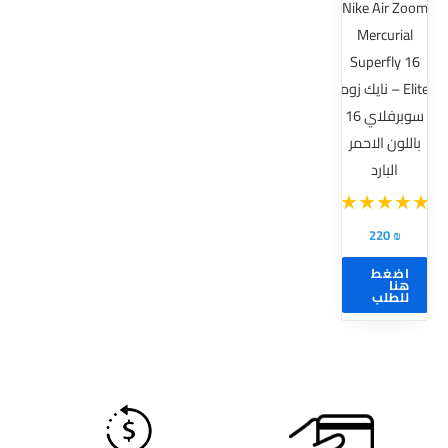
Nike Air Zoom
الأشكال
Mercurial
المختلفة
Superfly 16
لهذا
Elite – نايك زوم
المنتج.
سوبرفلاي 16
يمكن
باللون الاحمر
اختيار
البارد
الخيارات
على
صفحة
220
₪
المنتج
اضغط
هنا
للطلب