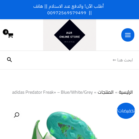
خطي
أطلب الآن! والدفع عند الاستلام || هاتف
لى
00972569579499
||
لمحتوى
البحث
ابحث هنا ⇐
الرئيسية
المنتجات
adidas Predator Freak+ – Blue/White/Grey
تخفيضات!