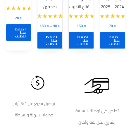
لهذا
لهذا
2024 – 2025
– قناع التدريب
بحجمين
المنتج.
المنتج.
يمكن
يمكن
20
₪
اختيار
اختيار
160
₪
–
90
₪
150
₪
70
₪
اضغط
الخيارات
الخيارات
هنا
للطلب
اضغط
اضغط
اضغط
على
على
هنا
هنا
هنا
للطلب
للطلب
للطلب
صفحة
صفحة
المنتج
المنتج
توصيل سريع من 3/1 أيام
تخلص كي توصلك السلعة
خطوات سهلة وبسيطة
إشتري بكل ثقة وأمان