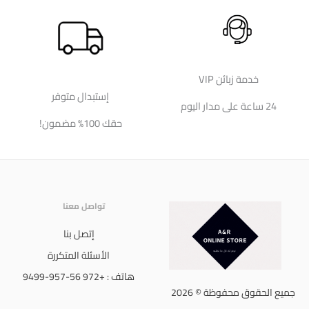
خدمة زبائن VIP
إستبدال متوفر
24 ساعة على مدار اليوم
حقك 100% مضمون!
تواصل معنا
إتصل بنا
الأسئلة المتكررة
هاتف : +972 56-957-9499
جميع الحقوق محفوظة © 2026