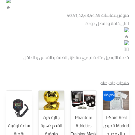
متوفر بمقاسات 40,41,42,43,44,45
اعلى خامة و افضل جودة
خدمة التوصيل متاحة لجميع مناطق الضفة و القدس و الداخل.
منتجات ذات صلة
نطاق
هناك
هناك
تخفيضات!
السعر:
العديد
العديد
من
من
من
خلال
T-Shirt Real
Phantom
جائزة كرة
الأشكال
الأشكال
Madrid قميص
Athletics
القدم ذهبية
ساعة توقيت
المختلفة
المختلفة
ريال مدريد
Training Mask
متوفرة
رقمية