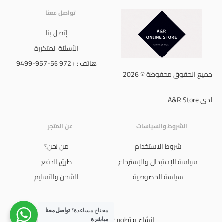
تواصل معنا
إتصل بنا
الأسئلة المتكررة
هاتف : +972 56-957-9499
جميع الحقوق محفوظة © 2026
لدى A&R Store
الشروط والسياسات
عن المتجر
شروط الاستخدام
من نحن؟
سياسة الإستبدال والإسترجاع
طرق الدفع
سياسة الخصوصية
الشحن والتسليم
محتاج مساعدة؟
تواصل معنا
إنشاء و تطوير © 2024 Ali Jboor
مباشرة