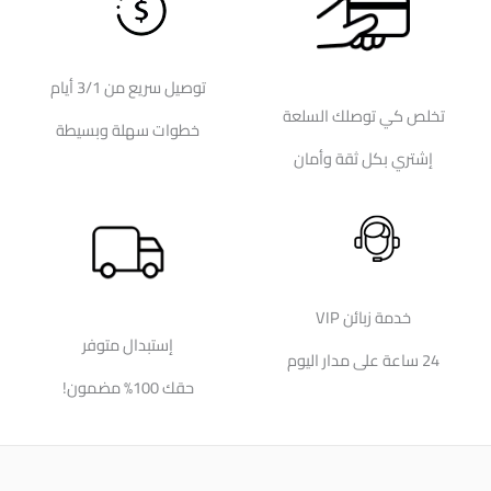
توصيل سريع من 3/1 أيام
تخلص كي توصلك السلعة
خطوات سهلة وبسيطة
إشتري بكل ثقة وأمان
خدمة زبائن VIP
إستبدال متوفر
24 ساعة على مدار اليوم
حقك 100% مضمون!