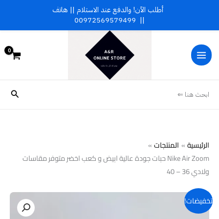
خطي
أطلب الآن! والدفع عند الاستلام || هاتف
لى
00972569579499
||
لمحتوى
البحث
ابحث هنا ⇐
الرئيسية
المنتجات
Nike Air Zoom حبات جودة عالية ابيض و كعب اخضر متوفر مقاسات
ولادي 36 – 40
كمية
تخفيضات!
Nike