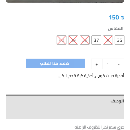
150
₪
المقاس
40
39
38
37
36
35
اضغط هنا للطلب
+
-
أحذية حبات كوبي
,
أحذية كرة قدم
,
الكل
الوصف
Brand
حرق سعر نظرا للظروف الراهنة