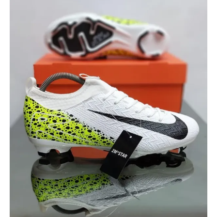
Air
Zoom
حبات
جودة
عالية
ابيض
و
كعب
اخضر
متوفر
مقاسات
ولادي
36
-
40