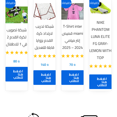
هناك
تخفيضات!
تخفيضات!
تخفيضات!
العديد
من
NIKE
الأشكال
T-Shirt inter
شبكة تدريب
PHANTOM
شبكة تصويب
المختلفة
miami قميص
لارتداد كرة
LUNA ELITE
لكرة القدم 2
لهذا
إنتر ميامي
القدم بزوايا
FG GRAY-
في 1 للاطفال
المنتج.
2024 – 2025
قابلة للتعديل
LEMON WITH
يمكن
TOP
اختيار
80
₪
140
₪
70
₪
الخيارات
اضغط
على
هنا
اضغط
اضغط
للطلب
هنا
هنا
اضغط
صفحة
للطلب
للطلب
هنا
للطلب
المنتج