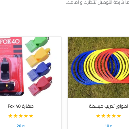
اطواق تدريب مبسطة
صفارة Fox 40
20
₪
10
₪