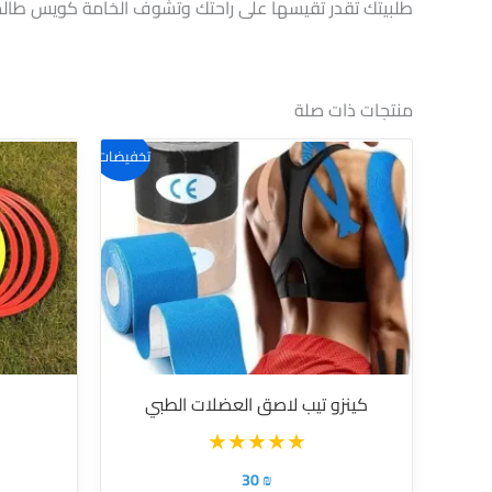
منتجات ذات صلة
تخفيضات!
كينزو تيب لاصق العضلات الطبي
30
₪