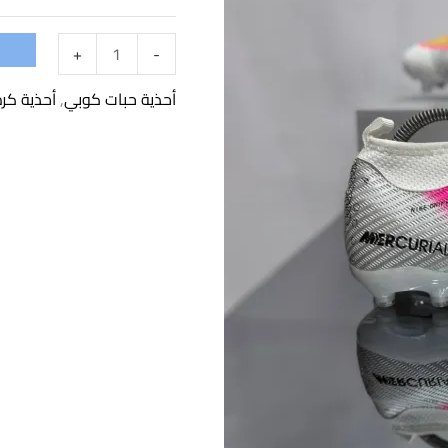
جودة
عالية
+
-
الابيض
أحذية حبات كوبي
,
أحذية كر