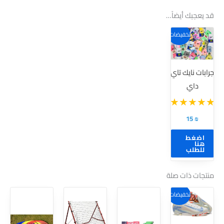
قد يعجبك أيضاً…
تخفيضات!
جرابات نايك تاي
داي
15
₪
اضغط
هنا
للطلب
منتجات ذات صلة
هناك
تخفيضات!
العديد
من