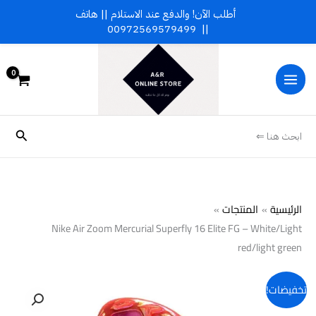
خطي
أطلب الآن! والدفع عند الاستلام || هاتف
لى
00972569579499
||
لمحتوى
البحث
ابحث هنا ⇐
الرئيسية
المنتجات
Nike Air Zoom Mercurial Superfly 16 Elite FG – White/Light
red/light green
تخفيضات!