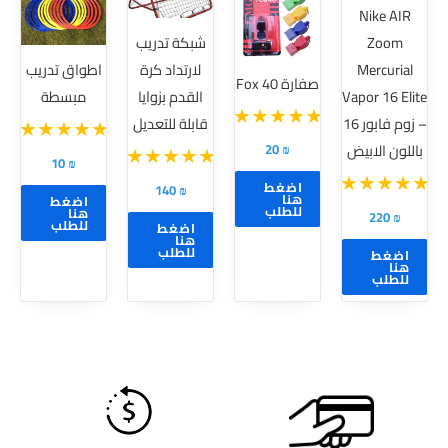
Nike AIR
الأشكال
Zoom
شبكة تدريب
المختلفة
Mercurial
لارتداد كرة
اطواق تدريب
لهذا
صفارة Fox 40
Vapor 16 Elite
القدم بزوايا
مبسطة
المنتج.
– زوم فابور 16
قابلة للتعديل
يمكن
20
₪
باللون الابيض
اختيار
10
₪
الخيارات
اضغط
140
₪
هنا
اضغط
على
للطلب
هنا
220
₪
للطلب
اضغط
صفحة
هنا
للطلب
اضغط
المنتج
هنا
للطلب