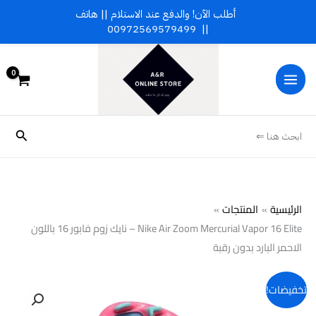
خطي
أطلب الآن! والدفع عند الاستلام || هاتف
لى
00972569579499
||
لمحتوى
البحث
ابحث هنا ⇐
الرئيسية
المنتجات
Nike Air Zoom Mercurial Vapor 16 Elite – نايك زوم فابور 16 باللون
الاحمر البارد بدون رقبة
تخفيضات!