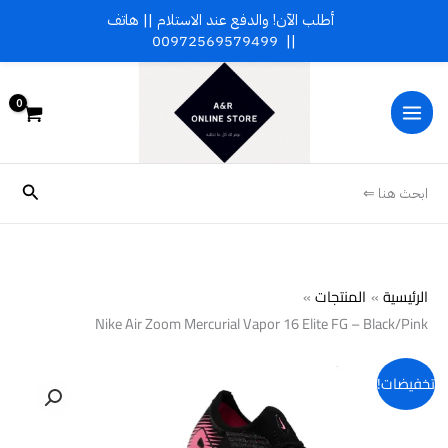
خطي
أطلب الآن! والدفع عند الاستلام || هاتف
لى
00972569579499
||
لمحتوى
البحث
ابحث هنا ⇐
الرئيسية
المنتجات
Nike Air Zoom Mercurial Vapor 16 Elite FG – Black/Pink
كمية
تخفيضات!
Nike
Air