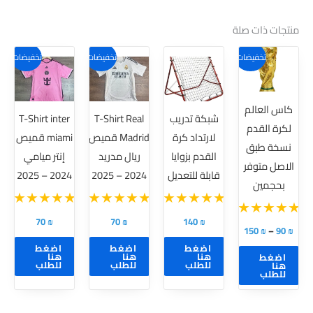
منتجات ذات صلة
هناك
هناك
هناك
تخفيضات!
تخفيضات!
تخفيضات!
العديد
العديد
العديد
من
من
من
كاس العالم
الأشكال
الأشكال
الأشكال
شبكة تدريب
T-Shirt Real
T-Shirt inter
لكرة القدم
المختلفة
المختلفة
المختلفة
لارتداد كرة
Madrid قميص
miami قميص
نسخة طبق
لهذا
لهذا
لهذا
القدم بزوايا
ريال مدريد
إنتر ميامي
الاصل متوفر
المنتج.
المنتج.
المنتج.
قابلة للتعديل
2024 – 2025
2024 – 2025
بحجمين
يمكن
يمكن
يمكن
اختيار
اختيار
اختيار
70
₪
70
₪
140
₪
الخيارات
الخيارات
الخيارات
150
₪
–
90
₪
على
على
على
اضغط
اضغط
اضغط
هنا
هنا
هنا
اضغط
صفحة
صفحة
صفحة
للطلب
للطلب
للطلب
هنا
للطلب
المنتج
المنتج
المنتج