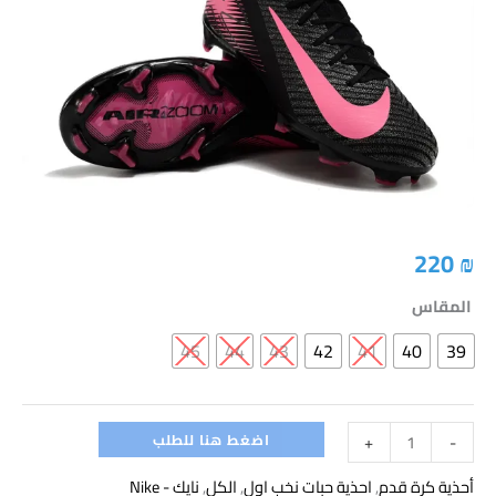
Zoom
Mercurial
Vapor
16
Elite
FG
-
Black/Pink
220
₪
المقاس
45
44
43
42
41
40
39
اضغط هنا للطلب
+
-
أحذية كرة قدم
,
احذية حبات نخب اول
,
الكل
,
نايك - Nike