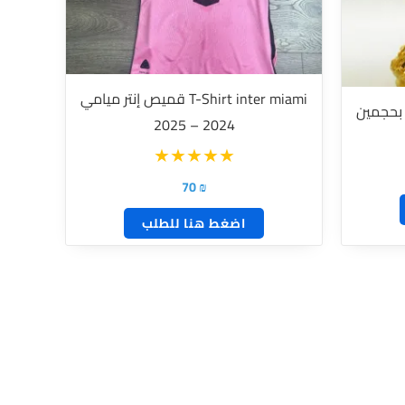
لهذا
المنتج.
يمكن
T-Shirt inter miami قميص إنتر ميامي
اختيار
 بحجمين
2024 – 2025
الخيارات
على
صفحة
70
₪
المنتج
اضغط هنا للطلب