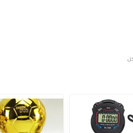
ل.
نطاق
هناك
السعر
العديد
من
من
خلال
الأشكال
المختلفة