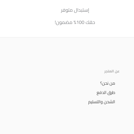
إستبدال متوفر
حقك 100% مضمون!
عن المتجر
من نحن؟
طرق الدفع
الشحن والتسليم