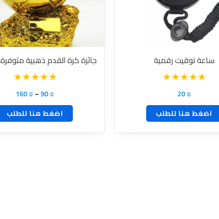
لهذا
المنتج.
يمكن
اختيار
ساعة توقيت رقمية
جائزة كرة القدم ذهبية متوفرة
الخيارات
على
160
₪
–
90
₪
20
₪
صفحة
المنتج
اضغط هنا للطلب
اضغط هنا للطلب