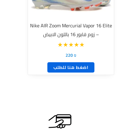
لهذا
المنتج.
يمكن
Nike AIR Zoom Mercurial Vapor 16 Elite
اختيار
– زوم فابور 16 باللون الابيض
الخيارات
على
صفحة
220
₪
المنتج
اضغط هنا للطلب