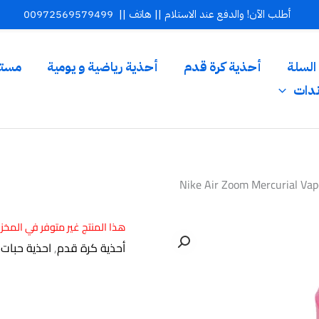
أطلب الآن! والدفع عند الاستلام || هاتف ||
00972569579499
السلة
أحذية كرة قدم
أحذية رياضية و يومية
مستل
ندات
Nike Air Zoom Mercurial Vap
هذا المنتج غير متوفر في المخزون
أحذية كرة قدم
,
احذية حبات