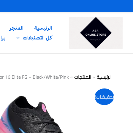
خطي
لى
لمحتوى
الرئيسية
المتجر
كل التصنيفات
برا
الرئيسية
المنتجات
or 16 Elite FG – Black/White/Pink
تخفيضات!