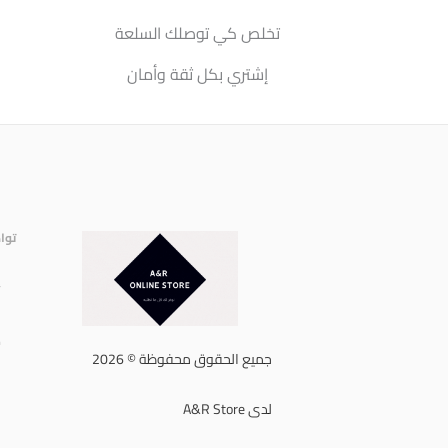
تخلص كي توصلك السلعة
إشتري بكل ثقة وأمان
توا
إ
ا
ه
جميع الحقوق محفوظة © 2026
لدى A&R Store