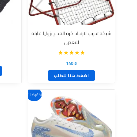
شبكة تدريب لارتداد كرة القدم بزوايا قابلة
للتعديل
140
₪
اضغط هنا للطلب
هناك
تخفيضات!
العديد
من
الأشكال
المختلفة