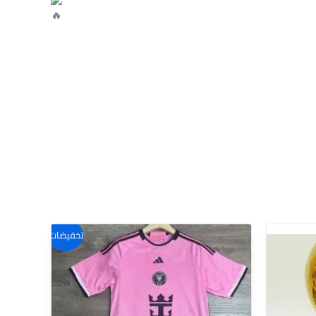
هناك
تخفيضات!
:
العديد
من
الأشكال
المختلفة