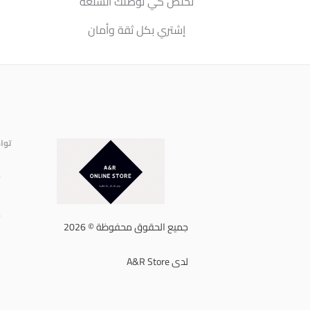
تخلص كي توصلك السلعة
إشتري بكل ثقة وأمان
توا
إ
ا
ه
جميع الحقوق محفوظة © 2026
لدى A&R Store