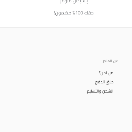
إستبدال متوفر
حقك 100% مضمون!
عن المتجر
من نحن؟
طرق الدفع
الشحن والتسليم