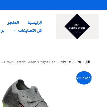
خطي
لى
لمحتوى
الرئيسية
المتجر
كل التصنيفات
برا
الرئيسية
المنتجات
 – Gray/Electric Green/Bright Red
تخفيضات!