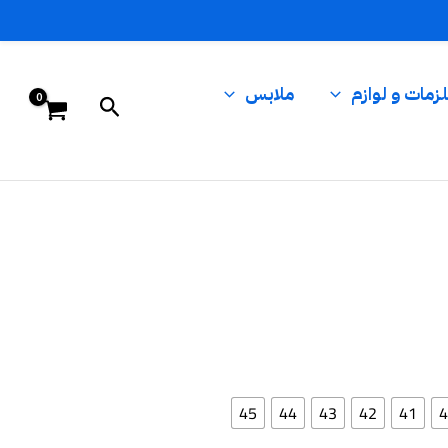
زمات و لوازم
ملابس
البحث
45
44
43
42
41
4