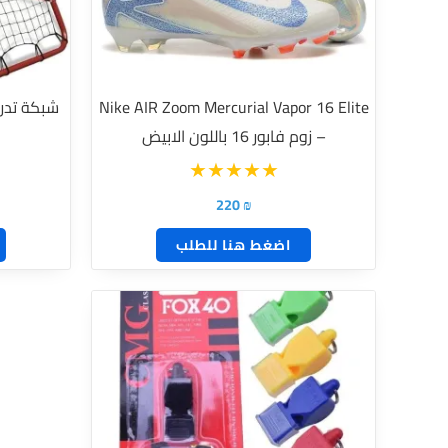
لهذا
المنتج.
يمكن
Nike AIR Zoom Mercurial Vapor 16 Elite
شبكة تدريب
اختيار
– زوم فابور 16 باللون الابيض
الخيارات
على
صفحة
220
₪
المنتج
اضغط هنا للطلب