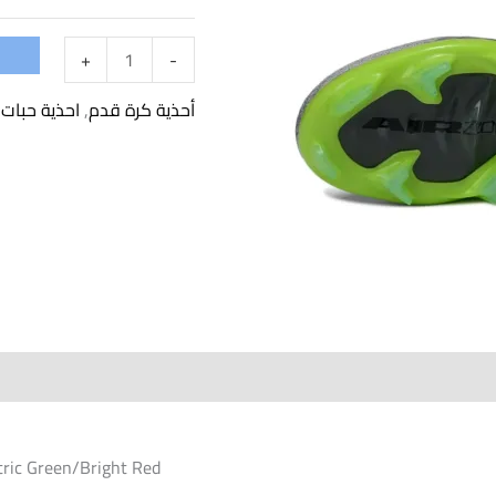
Vapor
16
+
-
Elite
أحذية كرة قدم
,
احذية حبات
FG
-
Gray/Electric
Green/Bright
Red
tric Green/Bright Red