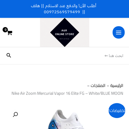
خطي
أطلب الآن! والدفع عند الاستلام || هاتف
لى
00972569579499
||
لمحتوى
البحث
ابحث هنا ⇐
الرئيسية
المنتجات
Nike Air Zoom Mercurial Vapor 16 Elite FG – White/BLUE MOON
كمية
تخفيضات!
Nike
Air