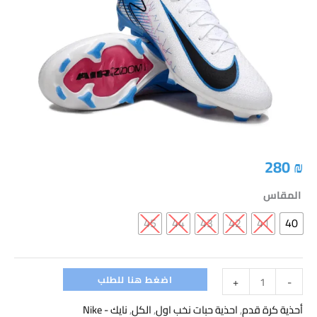
Zoom
Mercurial
Vapor
16
Elite
FG
-
White/BLUE
MOON
280
₪
المقاس
45
44
43
42
41
40
اضغط هنا للطلب
+
-
أحذية كرة قدم
,
احذية حبات نخب اول
,
الكل
,
نايك - Nike