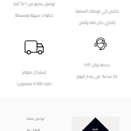
توصيل سريع من 3/1 أيام
تخلص كي توصلك السلعة
خطوات سهلة وبسيطة
إشتري بكل ثقة وأمان
خدمة زبائن VIP
إستبدال متوفر
24 ساعة على مدار اليوم
حقك 100% مضمون!
تواصل معنا
إتصل بنا