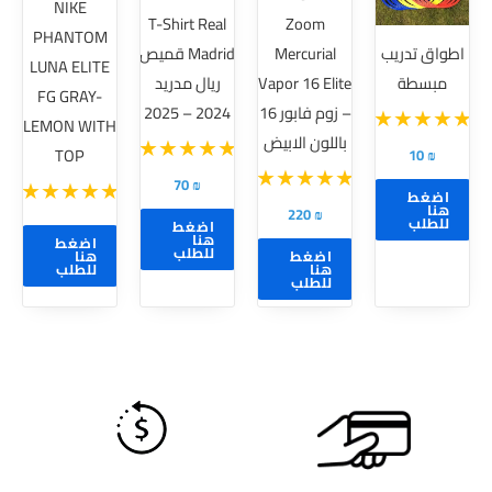
NIKE
T-Shirt Real
Zoom
المختلفة
المختلفة
PHANTOM
اطواق تدريب
Mercurial
Madrid قميص
لهذا
لهذا
LUNA ELITE
مبسطة
Vapor 16 Elite
ريال مدريد
المنتج.
المنتج.
FG GRAY-
– زوم فابور 16
2024 – 2025
يمكن
يمكن
LEMON WITH
باللون الابيض
اختيار
اختيار
TOP
10
₪
الخيارات
الخيارات
70
₪
اضغط
على
على
هنا
220
₪
للطلب
اضغط
صفحة
صفحة
هنا
اضغط
للطلب
اضغط
هنا
المنتج
المنتج
هنا
للطلب
للطلب