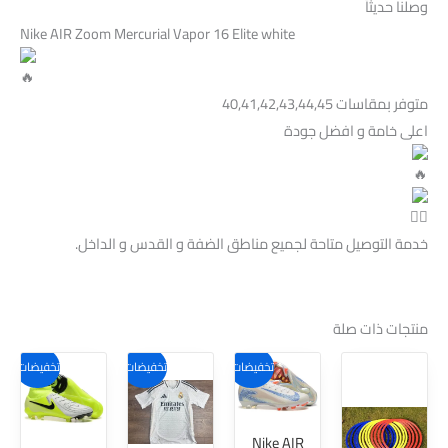
وصلنا حديثاً
Nike AIR Zoom Mercurial Vapor 16 Elite white
متوفر بمقاسات 40,41,42,43,44,45
اعلى خامة و افضل جودة
خدمة التوصيل متاحة لجميع مناطق الضفة و القدس و الداخل.
منتجات ذات صلة
هناك
هناك
تخفيضات!
تخفيضات!
تخفيضات!
العديد
العديد
من
من
Nike AIR
الأشكال
الأشكال