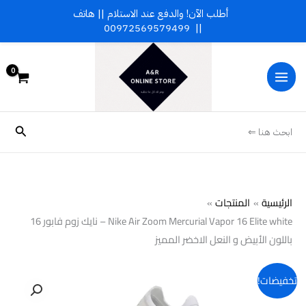
خطي
أطلب الآن! والدفع عند الاستلام || هاتف
لى
00972569579499
||
لمحتوى
البحث
ابحث هنا ⇐
الرئيسية
المنتجات
Nike Air Zoom Mercurial Vapor 16 Elite white – نايك زوم فابور 16
باللون الأبيض و النعل الاخضر المميز
تخفيضات!