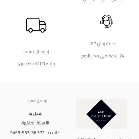
خدمة زبائن VIP
إستبدال متوفر
24 ساعة على مدار اليوم
حقك 100% مضمون!
تواصل معنا
إتصل بنا
الأسئلة المتكررة
هاتف : +972 56-957-9499