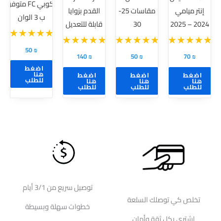
كوبي FC متوفر
إنتر ميامي
مقاسات 25-
القدم بزوايا
لهذا
لهذا
لهذا
ب 3 الوان
2024 – 2025
30
قابلة للتعديل
المنتج.
المنتج.
المنتج.
يمكن
يمكن
يمكن
50
₪
اختيار
اختيار
اختيار
140
₪
50
₪
70
₪
الخيارات
الخيارات
الخيارات
اضغط
هنا
اضغط
اضغط
اضغط
على
على
على
للطلب
هنا
هنا
هنا
للطلب
للطلب
للطلب
صفحة
صفحة
صفحة
المنتج
المنتج
المنتج
توصيل سريع من 3/1 أيام
تخلص كي توصلك السلعة
خطوات سهلة وبسيطة
إشتري بكل ثقة وأمان