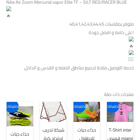
Nike Air Zoom Mercurial vapor Elite TF – SILT RED/RACER BLUE
متوفر بمقاسات 40,41,42,43,44,45
اعلى خامة و افضل جودة
خدمة التوصيل متاحة لجميع مناطق الضفة و القدس و الداخل.
منتجات ذات صلة
هناك
هناك
هناك
تخفيضات!
تخفيضات!
تخفيضات!
العديد
العديد
العديد
من
من
من
T-Shirt inter
حذاء حبات
شبكة تدريب
الأشكال
الأشكال
الأشكال
حذاء حبات
miami قميص
للاطفال
لارتداد كرة
المختلفة
المختلفة
المختلفة