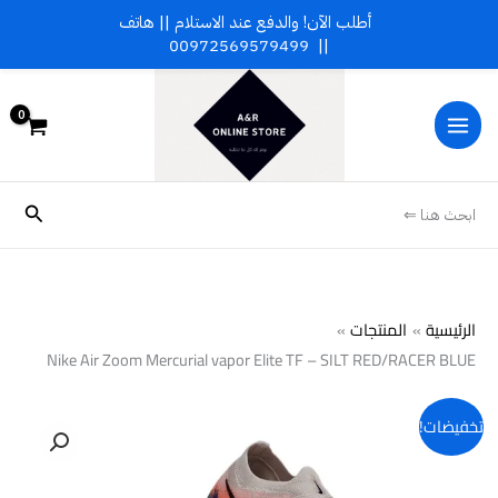
خطي
أطلب الآن! والدفع عند الاستلام || هاتف
لى
00972569579499
||
لمحتوى
البحث
ابحث هنا ⇐
الرئيسية
المنتجات
Nike Air Zoom Mercurial vapor Elite TF – SILT RED/RACER BLUE
تخفيضات!