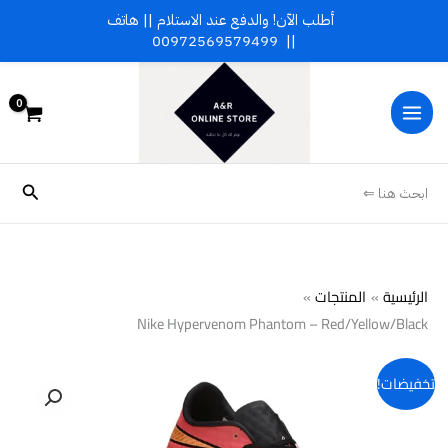
خطي
أطلب الآن! والدفع عند الاستلام || هاتف
لى
00972569579499
||
لمحتوى
البحث
ابحث هنا ⇐
الرئيسية
المنتجات
Nike Hypervenom Phantom – Red/Yellow/Black
تخفيضات!