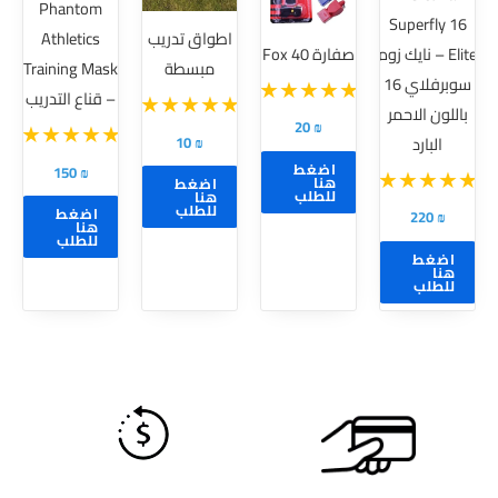
Phantom
Superfly 16
لهذا
اطواق تدريب
Athletics
Elite – نايك زوم
صفارة Fox 40
المنتج.
مبسطة
Training Mask
سوبرفلاي 16
يمكن
– قناع التدريب
باللون الاحمر
اختيار
20
₪
10
₪
البارد
الخيارات
اضغط
150
₪
على
هنا
اضغط
للطلب
هنا
صفحة
للطلب
اضغط
220
₪
هنا
المنتج
للطلب
اضغط
هنا
للطلب