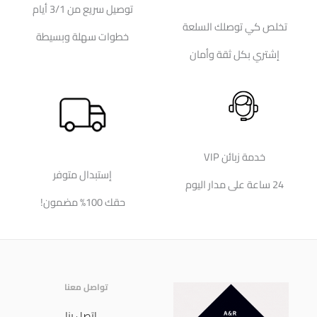
توصيل سريع من 3/1 أيام
تخلص كي توصلك السلعة
خطوات سهلة وبسيطة
إشتري بكل ثقة وأمان
خدمة زبائن VIP
إستبدال متوفر
24 ساعة على مدار اليوم
حقك 100% مضمون!
تواصل معنا
إتصل بنا