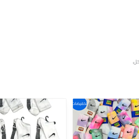
ل.
تخفيضات!