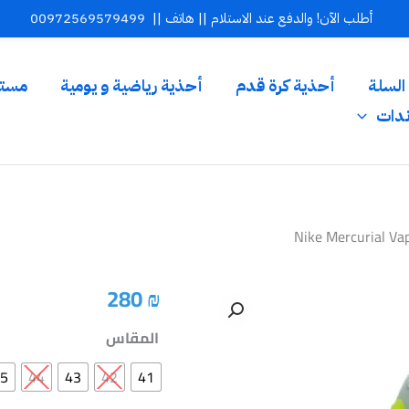
أطلب الآن! والدفع عند الاستلام || هاتف ||
00972569579499
السلة
أحذية كرة قدم
أحذية رياضية و يومية
مستل
ندات
Nike Mercurial Va
280
₪
المقاس
5
44
43
42
41