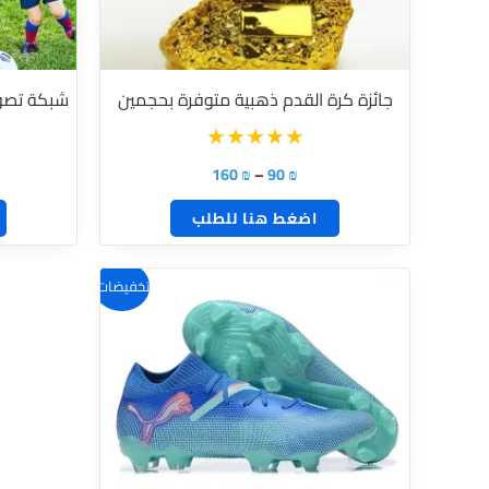
لهذا
المنتج.
يمكن
جائزة كرة القدم ذهبية متوفرة بحجمين
شبكة تصويب لكر
اختيار
الخيارات
على
160
₪
–
90
₪
صفحة
اضغط هنا للطلب
المنتج
هناك
تخفيضات!
العديد
من
الأشكال
المختلفة
لهذا
المنتج.