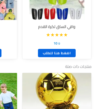
واقي الساق لكرة القدم
10
₪
اضغط هنا للطلب
منتجات ذات صلة
نطاق
هناك
السعر:
العديد
من
من
خلال
الأشكال
المختلفة