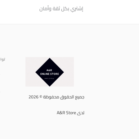
إشتري بكل ثقة وأمان
توا
إ
ا
ه
جميع الحقوق محفوظة © 2026
لدى A&R Store