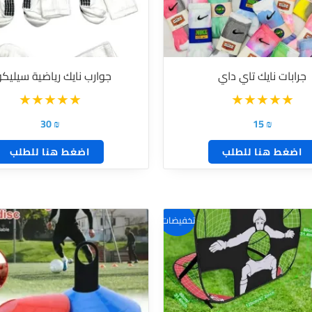
جرابات نايك تاي داي
جوارب نايك رياضية سيليك
30
₪
15
₪
اضغط هنا للطلب
اضغط هنا للطلب
تخفيضات!