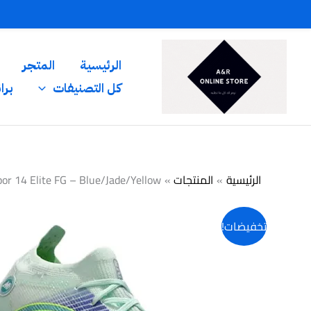
خطي
لى
لمحتوى
الرئيسية
المتجر
كل التصنيفات
برا
الرئيسية
المنتجات
por 14 Elite FG – Blue/Jade/Yellow
كمية
تخفيضات!
Nike
Mercurial
Vapor
14