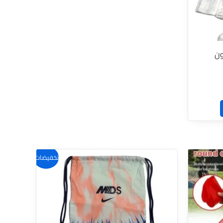
ون
تخفيضات!