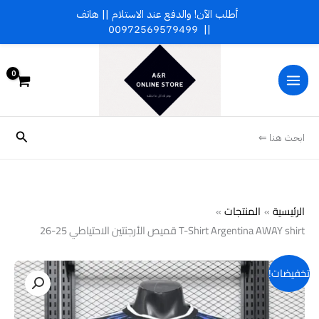
خطي
أطلب الآن! والدفع عند الاستلام || هاتف
لى
00972569579499
||
لمحتوى
البحث
ابحث هنا ⇐
الرئيسية
المنتجات
T-Shirt Argentina AWAY shirt قميص الأرجنتين الاحتياطي 25-26
تخفيضات!