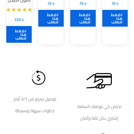
اختيار
10
₪
70
₪
10
₪
الخيارات
اضغط
اضغط
اضغط
على
هنا
هنا
هنا
220
₪
للطلب
للطلب
للطلب
صفحة
اضغط
المنتج
هنا
للطلب
توصيل سريع من 3/1 أيام
تخلص كي توصلك السلعة
خطوات سهلة وبسيطة
إشتري بكل ثقة وأمان