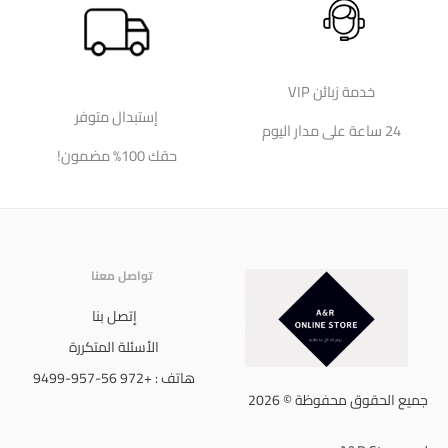
خدمة زبائن VIP
إستبدال متوفر
24 ساعة على مدار اليوم
حقك 100% مضمون!
تواصل معنا
إتصل بنا
الأسئلة المتكررة
هاتف : +972 56-957-9499
جميع الحقوق محفوظة © 2026