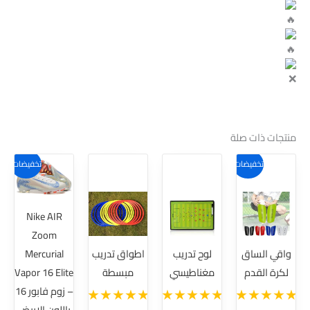
منتجات ذات صلة
هناك
تخفيضات!
تخفيضات!
العديد
من
Nike AIR
الأشكال
Zoom
المختلفة
واقي الساق
لوح تدريب
اطواق تدريب
Mercurial
لهذا
لكرة القدم
مغناطيسي
مبسطة
Vapor 16 Elite
المنتج.
– زوم فابور 16
يمكن
باللون الابيض