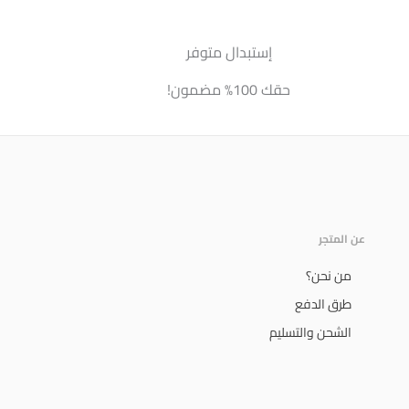
إستبدال متوفر
حقك 100% مضمون!
عن المتجر
من نحن؟
طرق الدفع
الشحن والتسليم