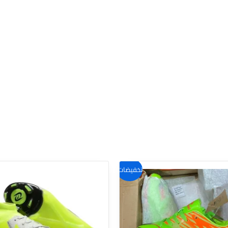
هناك
تخفيضات!
العديد
من
الأشكال
المختلفة