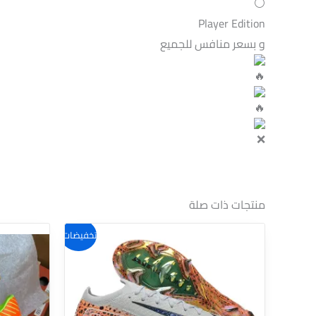
Player Edition
و بسعر منافس للجميع
منتجات ذات صلة
هناك
تخفيضات!
العديد
من
الأشكال
المختلفة