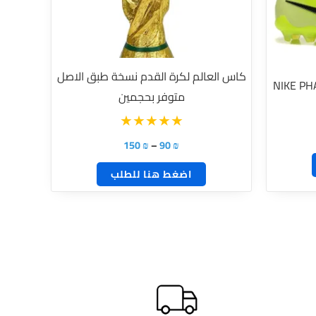
لهذا
المنتج.
يمكن
كاس العالم لكرة القدم نسخة طبق الاصل
اختيار
NIKE PH
متوفر بحجمين
الخيارات
على
صفحة
150
₪
–
90
₪
المنتج
اضغط هنا للطلب