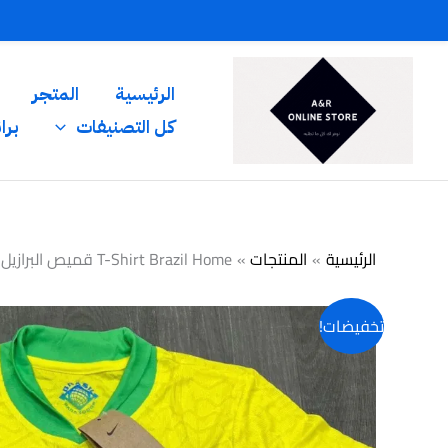
خطي
لى
لمحتوى
الرئيسية
المتجر
كل التصنيفات
برا
الرئيسية
المنتجات
T-Shirt Brazil Home قميص البرازيل 25 – 26 الأساسي
تخفيضات!