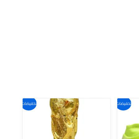
هناك
تخفيضات!
تخفيضات!
العديد
من
الأشكال
المختلفة