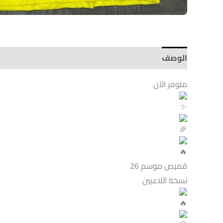
الوصف
Brand
متوفر الآن
قميص
موسم 26
نسخة اللاعبين