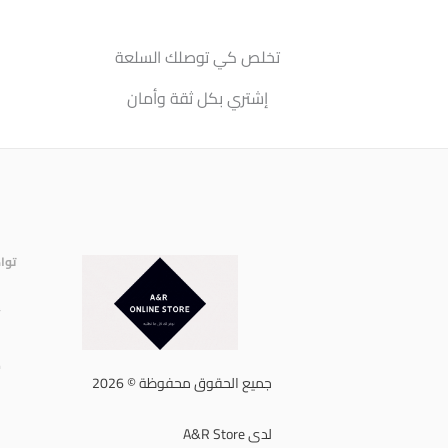
تخلص كي توصلك السلعة
إشتري بكل ثقة وأمان
توا
إ
ا
ه
جميع الحقوق محفوظة © 2026
لدى A&R Store