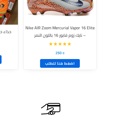
لهذا
المنتج.
يمكن
Nike AIR Zoom Mercurial Vapor 16 Elite
اختيار
حذاء حبا
– نايك زوم فابور 16 باللون النمر
الخيارات
على
صفحة
250
₪
المنتج
اضغط هنا للطلب