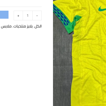
قميص
البرازيل
+
-
25
-
الكل
,
بلايز منتخبات
,
ملابس
26
الأساسي