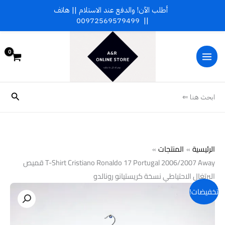
خطي
أطلب الآن! والدفع عند الاستلام || هاتف
لى
00972569579499
||
لمحتوى
البحث
ابحث هنا ⇐
الرئيسية
المنتجات
T-Shirt Cristiano Ronaldo 17 Portugal 2006/2007 Away قميص
البرتغال الاحتياطي نسخة كريستيانو رونالدو
كمية
تخفيضات!
T-
Shirt