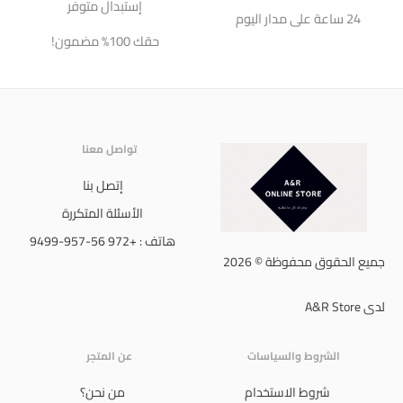
إستبدال متوفر
24 ساعة على مدار اليوم
حقك 100% مضمون!
تواصل معنا
إتصل بنا
الأسئلة المتكررة
هاتف : +972 56-957-9499
جميع الحقوق محفوظة © 2026
لدى A&R Store
الشروط والسياسات
عن المتجر
شروط الاستخدام
من نحن؟