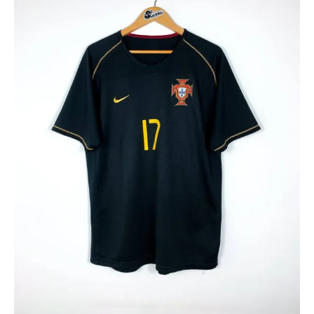
Cristiano
Ronaldo
17
Portugal
2006/2007
Away
قميص
البرتغال
الاحتياطي
نسخة
كريستيانو
رونالدو