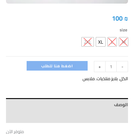
100
₪
size
2XL
XL
L
M
اضغط هنا للطلب
+
-
الكل
,
بلايز منتخبات
,
ملابس
الوصف
Brand
متوفر الآن