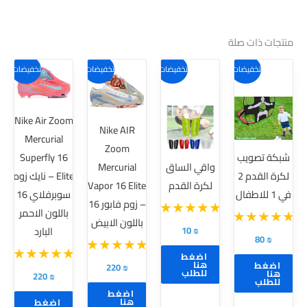
منتجات ذات صلة
هناك
هناك
تخفيضات!
تخفيضات!
تخفيضات!
تخفيضات!
العديد
العديد
من
من
Nike Air Zoom
الأشكال
الأشكال
Nike AIR
Mercurial
المختلفة
المختلفة
Zoom
شبكة تصويب
Superfly 16
لهذا
لهذا
واقي الساق
Mercurial
لكرة القدم 2
Elite – نايك زوم
المنتج.
المنتج.
لكرة القدم
Vapor 16 Elite
في 1 للاطفال
سوبرفلاي 16
يمكن
يمكن
– زوم فابور 16
باللون الاحمر
اختيار
اختيار
باللون الابيض
10
₪
البارد
الخيارات
الخيارات
80
₪
على
على
اضغط
هنا
اضغط
220
₪
صفحة
صفحة
للطلب
هنا
220
₪
للطلب
المنتج
المنتج
اضغط
هنا
اضغط