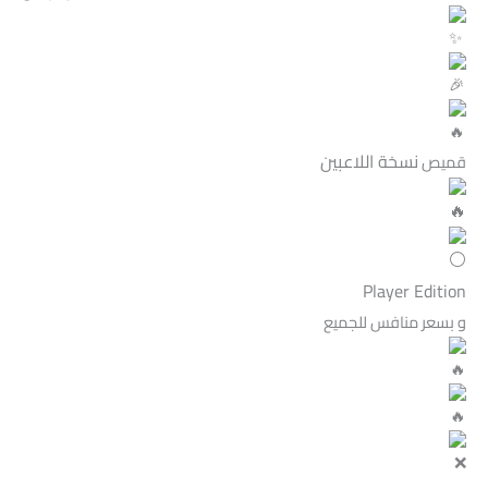
نسخة اللاعبين
قميص
Player Edition
و بسعر منافس للجميع