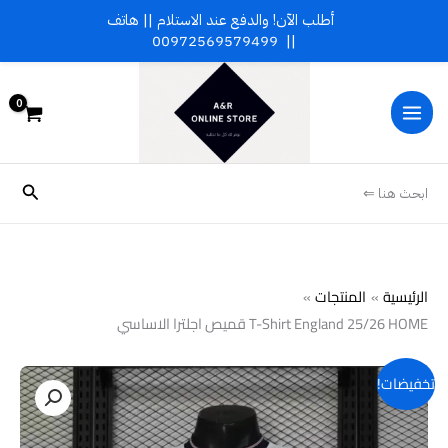
خطي
أطلب الآن! والدفع عند الاستلام || هاتف
لى
00972569579499
||
لمحتوى
البحث
ابحث هنا ⇐
الرئيسية
المنتجات
T-Shirt England 25/26 HOME قميص اجلترا الاساسي
كمية
تخفيضات!
T-
Shirt