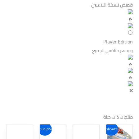
نسخة اللاعبين
قميص
Player Edition
و بسعر منافس للجميع
منتجات ذات صلة
هناك
هناك
تخفيضات!
تخفيضات!
العديد
العديد