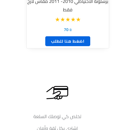
برشلونة الاحتياطي 2010- 2011 مقاس لارج
فقط
70
₪
اضغط هنا للطلب
تخلص كي توصلك السلعة
إشتري بكل ثقة وأمان