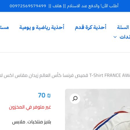
أطلب الآن! والدفع عند الاستلام || هاتف ||
00972569579499
السلة
أحذية كرة قدم
أحذية رياضية و يومية
مستل
ندات
نسا كأس العالم زيدان مقاس اكس لارج
70
₪
غير متوفر في المخزون
بلايز منتخبات
,
ملابس