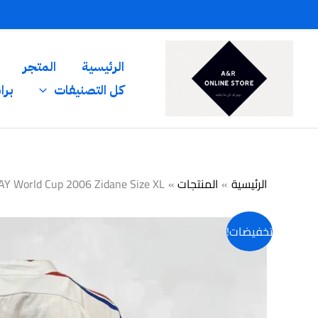
خطي
لى
لمحتوى
الرئيسية
المتجر
كل التصنيفات
برا
الرئيسية
المنتجات
T-Shirt FRANCE AWAY World Cup 2006 Zidane Size XL قميص فر
تخفيضات!