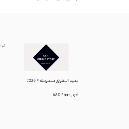
توا
إ
ا
ه
جميع الحقوق محفوظة © 2026
لدى A&R Store