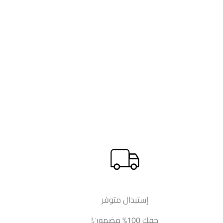
إستبدال متوفر
حقك 100% مضمون!