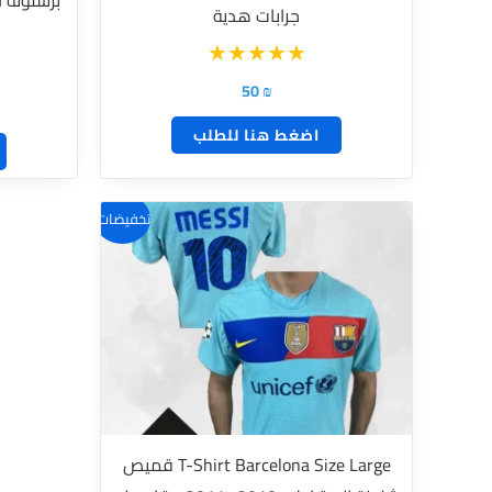
الخيارات
جرابات هدية
على
صفحة
50
₪
المنتج
اضغط هنا للطلب
تخفيضات!
T-Shirt Barcelona Size Large قميص