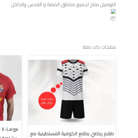
التوصيل متاح لجميع مناطق الضفة و القدس والداخل
منتجات ذات صلة
هناك
العديد
من
الأشكال
المختلفة
لهذا
المنتج.
يمكن
اختيار
طقم رياضي بطابع الكوفية الفسلطينية مع