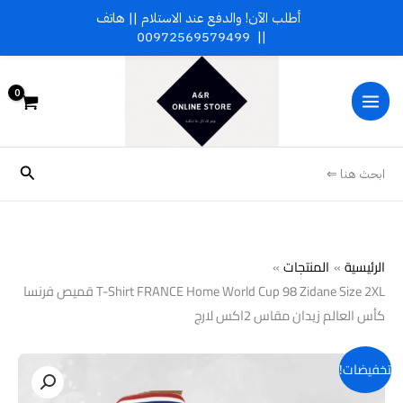
خطي
أطلب الآن! والدفع عند الاستلام || هاتف
لى
00972569579499
||
لمحتوى
البحث
ابحث هنا ⇐
الرئيسية
المنتجات
T-Shirt FRANCE Home World Cup 98 Zidane Size 2XL قميص فرنسا
كأس العالم زيدان مقاس 2اكس لارج
تخفيضات!