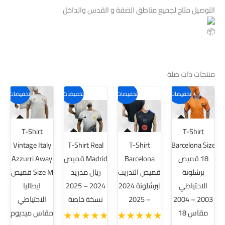
التوصيل متاح لجميع مناطق الضفة و القدس والداخل
منتجات ذات صلة
هناك
هناك
تخفيضات!
تخفيضات!
تخفيضات!
تخفيضات!
العديد
العديد
من
من
T-Shirt
T-Shirt
الأشكال
الأشكال
Vintage Italy
T-Shirt Real
T-Shirt
Barcelona Size
المختلفة
المختلفة
18 قميص
Barcelona
Madrid قميص
Azzurri Away
لهذا
لهذا
برشلونة
قميص التدريب
ريال مدريد
Size M قميص
المنتج.
المنتج.
الاحتياطي
لبرشلونة 2024
2024 – 2025
ايطاليا
يمكن
يمكن
2003 – 2004
– 2025
نسخة خاصة
الاحتياطي
اختيار
اختيار
مقاس 18
مقاس ميديوم
الخيارات
الخيارات