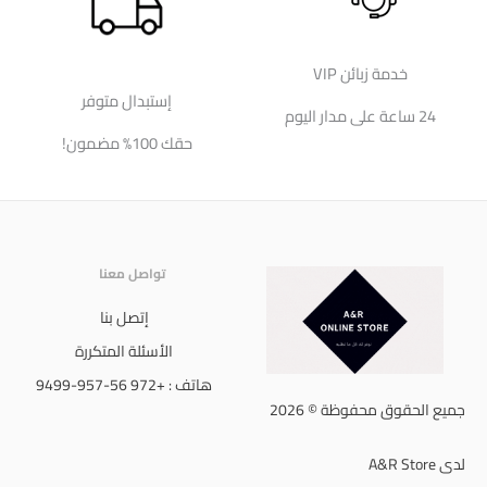
خدمة زبائن VIP
إستبدال متوفر
24 ساعة على مدار اليوم
حقك 100% مضمون!
تواصل معنا
إتصل بنا
الأسئلة المتكررة
هاتف : +972 56-957-9499
جميع الحقوق محفوظة © 2026
لدى A&R Store